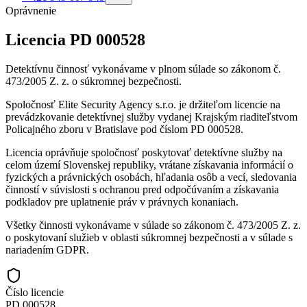
Oprávnenie
Licencia PD 000528
Detektívnu činnosť vykonávame v plnom súlade so zákonom č.
473/2005 Z. z. o súkromnej bezpečnosti.
Spoločnosť Elite Security Agency s.r.o. je držiteľom licencie na
prevádzkovanie detektívnej služby vydanej Krajským riaditeľstvom
Policajného zboru v Bratislave pod číslom
PD 000528
.
Licencia oprávňuje spoločnosť poskytovať detektívne služby na
celom území Slovenskej republiky, vrátane získavania informácií o
fyzických a právnických osobách, hľadania osôb a vecí, sledovania
činností v súvislosti s ochranou pred odpočúvaním a získavania
podkladov pre uplatnenie práv v právnych konaniach.
Všetky činnosti vykonávame v súlade so zákonom č. 473/2005 Z. z.
o poskytovaní služieb v oblasti súkromnej bezpečnosti a v súlade s
nariadením GDPR.
Číslo licencie
PD 000528