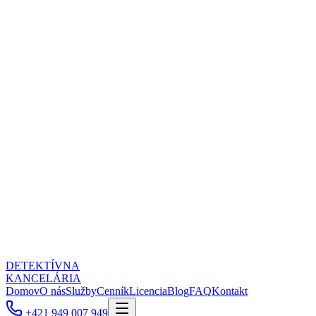
DETEKTÍVNA
KANCELÁRIA
Domov
O nás
Služby
Cenník
Licencia
Blog
FAQ
Kontakt
+421 949 007 949