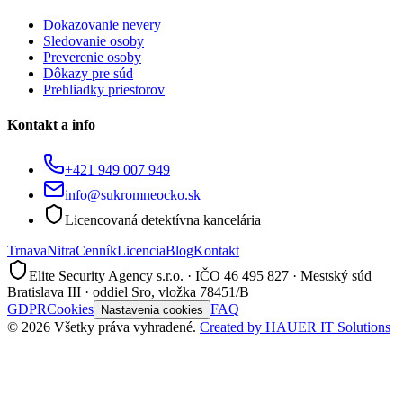
Dokazovanie nevery
Sledovanie osoby
Preverenie osoby
Dôkazy pre súd
Prehliadky priestorov
Kontakt a info
+421 949 007 949
info@sukromneocko.sk
Licencovaná detektívna kancelária
Trnava
Nitra
Cenník
Licencia
Blog
Kontakt
Elite Security Agency s.r.o. · IČO 46 495 827 · Mestský súd
Bratislava III · oddiel Sro, vložka 78451/B
GDPR
Cookies
FAQ
Nastavenia cookies
©
2026
Všetky práva vyhradené.
Created by HAUER IT Solutions